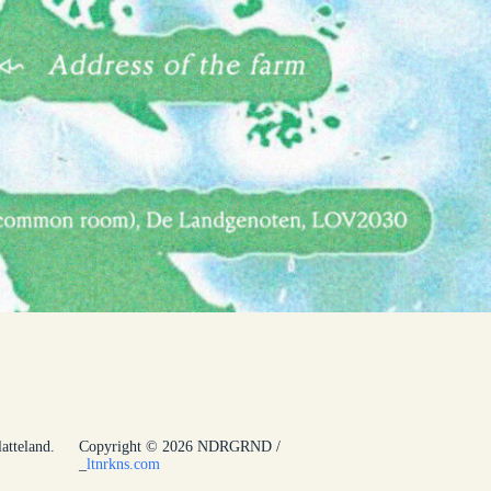
atteland.
Copyright © 2026 NDRGRND /
_
ltnrkns.com