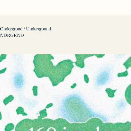
Ga
naar
de
inhoud
Ondergrond / Underground
NDRGRND