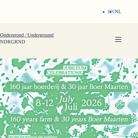
Skip
to
EN
NL
content
Ondergrond / Underground
NDRGRND