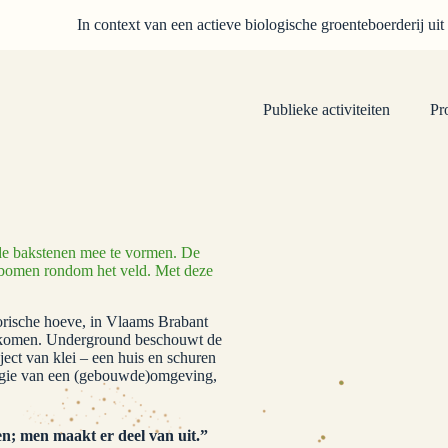
In context van een actieve biologische groenteboerderij uit
Publieke activiteiten
Pr
 de bakstenen mee te vormen. De
 bomen rondom het veld. Met deze
torische hoeve, in Vlaams Brabant
enkomen. Underground beschouwt de
bject van klei – een huis en schuren
ologie van een (gebouwde)omgeving,
en; men maakt er deel van uit.”