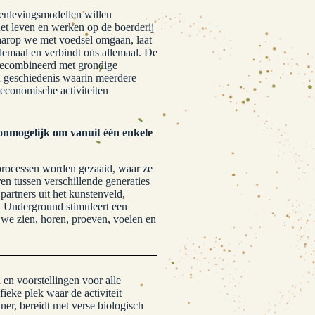
menlevingsmodellen willen
t leven en werken op de boerderij
aarop we met voedsel omgaan, laat
lemaal en verbindt ons allemaal. De
t gecombineerd met grondige
n geschiedenis waarin meerdere
economische activiteiten
 onmogelijk om vanuit één enkele
 processen worden gezaaid, waar ze
n tussen verschillende generaties
artners uit het kunstenveld,
s. Underground stimuleert een
we zien, horen, proeven, voelen en
 en voorstellingen voor alle
fieke plek waar de activiteit
iner, bereidt met verse biologisch