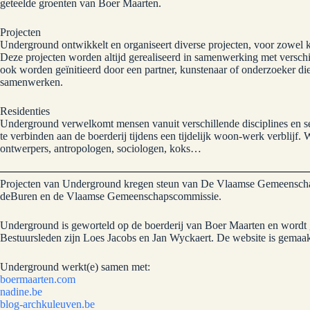
geteelde groenten van Boer Maarten.
Projecten
Underground ontwikkelt en organiseert diverse projecten, voor zowel k
Deze projecten worden altijd gerealiseerd in samenwerking met verschi
ook worden geïnitieerd door een partner, kunstenaar of onderzoeker die
samenwerken.
Residenties
Underground verwelkomt mensen vanuit verschillende disciplines en sec
te verbinden aan de boerderij tijdens een tijdelijk woon-werk verblijf
ontwerpers, antropologen, sociologen, koks…
Projecten van Underground kregen steun van De Vlaamse Gemeensch
deBuren en de Vlaamse Gemeenschapscommissie.
Underground is geworteld op de boerderij van Boer Maarten en wordt 
Bestuursleden zijn Loes Jacobs en Jan Wyckaert. De website is gemaak
Underground werkt(e) samen met:
boermaarten.com
nadine.be
blog-archkuleuven.be