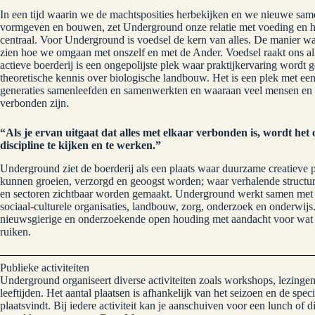
In een tijd waarin we de machtsposities herbekijken en we nieuwe sa
vormgeven en bouwen, zet Underground onze relatie met voeding en he
centraal. Voor Underground is voedsel de kern van alles. De manier w
zien hoe we omgaan met onszelf en met de Ander. Voedsel raakt ons al
actieve boerderij is een ongepolijste plek waar praktijkervaring word
theoretische kennis over biologische landbouw. Het is een plek met ee
generaties samenleefden en samenwerkten en waaraan veel mensen en 
verbonden zijn.
“Als je ervan uitgaat dat alles met elkaar verbonden is, wordt het
discipline te kijken en te werken.”
Underground ziet de boerderij als een plaats waar duurzame creatieve
kunnen groeien, verzorgd en geoogst worden; waar verhalende structure
en sectoren zichtbaar worden gemaakt. Underground werkt samen met p
sociaal-culturele organisaties, landbouw, zorg, onderzoek en onderwij
nieuwsgierige en onderzoekende open houding met aandacht voor wat 
ruiken.
Publieke activiteiten
Underground organiseert diverse activiteiten zoals workshops, lezingen
leeftijden. Het aantal plaatsen is afhankelijk van het seizoen en de speci
plaatsvindt. Bij iedere activiteit kan je aanschuiven voor een lunch of d