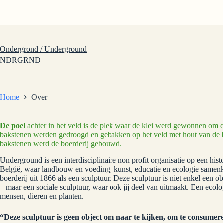
Ga
naar
de
inhoud
Ondergrond / Underground
NDRGRND
Home
Over
De poel
achter in het veld is de plek waar de klei werd gewonnen om
bakstenen werden gedroogd en gebakken op het veld met hout van de
bakstenen werd de boerderij gebouwd.
Underground is een interdisciplinaire non profit organisatie op een his
België, waar landbouw en voeding, kunst, educatie en ecologie sam
boerderij uit 1866 als een sculptuur. Deze sculptuur is niet enkel een o
– maar een sociale sculptuur, waar ook jij deel van uitmaakt. Een ec
mensen, dieren en planten.
“Deze sculptuur is geen object om naar te kijken, om te consumer