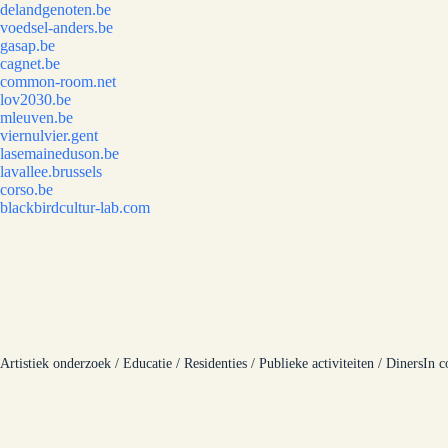
delandgenoten.be
voedsel-anders.be
gasap.be
cagnet.be
common-room.net
lov2030.be
mleuven.be
viernulvier.gent
lasemaineduson.be
lavallee.brussels
corso.be
blackbirdcultur-lab.com
Artistiek onderzoek / Educatie / Residenties / Publieke activiteiten / Diners
In c