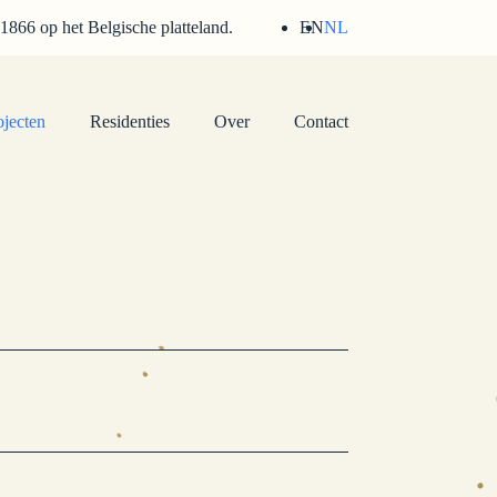
 1866 op het Belgische platteland.
EN
NL
ojecten
Residenties
Over
Contact