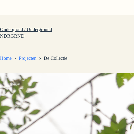
Ga
naar
de
inhoud
Ondergrond / Underground
NDRGRND
Home
Projecten
De Collectie