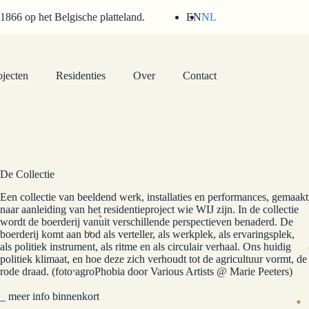
 1866 op het Belgische platteland.
EN
NL
ojecten
Residenties
Over
Contact
De Collectie
Een collectie van beeldend werk, installaties en performances, gemaakt
naar aanleiding van het residentieproject wie WIJ zijn. In de collectie
wordt de boerderij vanuit verschillende perspectieven benaderd. De
boerderij komt aan bod als verteller, als werkplek, als ervaringsplek,
als politiek instrument, als ritme en als circulair verhaal. Ons huidig
politiek klimaat, en hoe deze zich verhoudt tot de agricultuur vormt, de
rode draad. (foto agroPhobia door Various Artists @ Marie Peeters)
meer info binnenkort