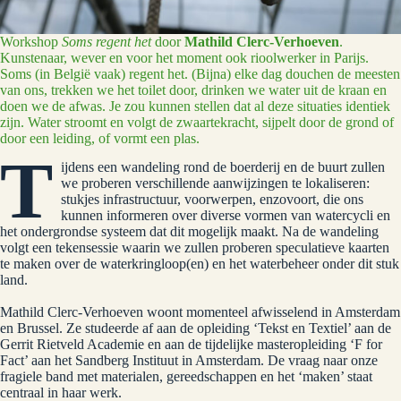
Workshop
Soms regent het
door
Mathild Clerc-Verhoeven
.
Kunstenaar, wever en voor het moment ook rioolwerker in Parijs.
Soms (in België vaak) regent het. (Bijna) elke dag douchen de meesten
van ons, trekken we het toilet door, drinken we water uit de kraan en
doen we de afwas. Je zou kunnen stellen dat al deze situaties identiek
zijn. Water stroomt en volgt de zwaartekracht, sijpelt door de grond of
door een leiding, of vormt een plas.
T
ijdens een wandeling rond de boerderij en de buurt zullen
we proberen verschillende aanwijzingen te lokaliseren:
stukjes infrastructuur, voorwerpen, enzovoort, die ons
kunnen informeren over diverse vormen van watercycli en
het ondergrondse systeem dat dit mogelijk maakt. Na de wandeling
volgt een tekensessie waarin we zullen proberen speculatieve kaarten
te maken over de waterkringloop(en) en het waterbeheer onder dit stuk
land.
Mathild Clerc-Verhoeven woont momenteel afwisselend in Amsterdam
en Brussel. Ze studeerde af aan de opleiding ‘Tekst en Textiel’ aan de
Gerrit Rietveld Academie en aan de tijdelijke masteropleiding ‘F for
Fact’ aan het Sandberg Instituut in Amsterdam. De vraag naar onze
fragiele band met materialen, gereedschappen en het ‘maken’ staat
centraal in haar werk.