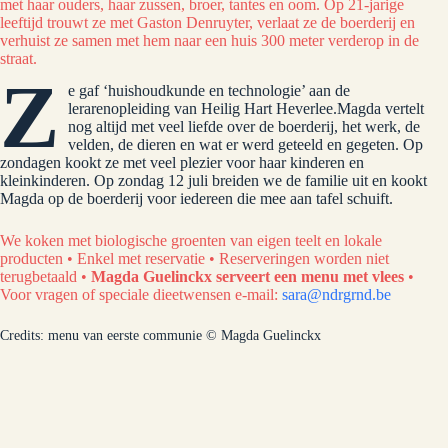
met haar ouders, haar zussen, broer, tantes en oom. Op 21-jarige
leeftijd trouwt ze met Gaston Denruyter, verlaat ze de boerderij en
verhuist ze samen met hem naar een huis 300 meter verderop in de
straat.
Z
e gaf ‘huishoudkunde en technologie’ aan de
lerarenopleiding van Heilig Hart Heverlee.Magda vertelt
nog altijd met veel liefde over de boerderij, het werk, de
velden, de dieren en wat er werd geteeld en gegeten. Op
zondagen kookt ze met veel plezier voor haar kinderen en
kleinkinderen. Op zondag 12 juli breiden we de familie uit en kookt
Magda op de boerderij voor iedereen die mee aan tafel schuift.
We koken met biologische groenten van eigen teelt en lokale
producten • Enkel met reservatie • Reserveringen worden niet
terugbetaald •
Magda Guelinckx serveert een menu met vlees
•
Voor vragen of speciale dieetwensen e-mail:
sara@ndrgrnd.be
Credits: menu van eerste communie © Magda Guelinckx