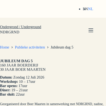
Ga
naar
EN
NL
de
inhoud
Ondergrond / Underground
NDRGRND
Home
Publieke activiteiten
Jubileum dag 5
JUBILEUM DAG 5
160 JAAR BOERDERIJ
30 JAAR BOER MAARTEN
Datum:
Zondag 12 Juli 2026
Workshop:
10 – 17uur
Bar opens:
17uur
Diner:
19 – 21uur
Bar sluit:
22uur
Georganiseerd door Boer Maarten in samenwerking met NDRGRND, nadine,