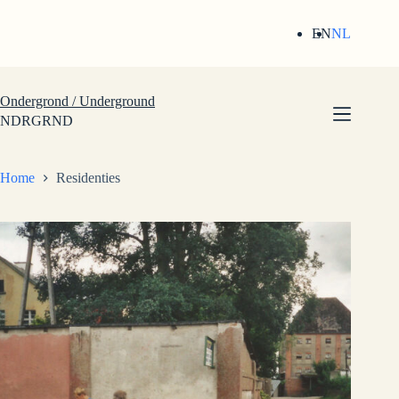
Ga
naar
EN
NL
de
inhoud
Ondergrond / Underground
NDRGRND
Home
Residenties