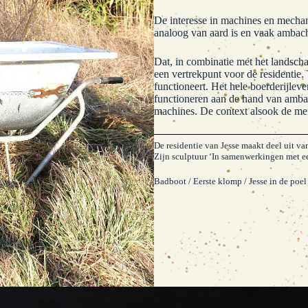
De interesse in machines en mechan
analoog van aard is en vaak ambacht
Dat, in combinatie met het landsch
een vertrekpunt voor de residentie. 
functioneert. Het hele boerderijleve
functioneren aan de hand van amba
machines. De context alsook de me
De residentie van Jesse maakt deel uit v
Zijn sculptuur ‘In samenwerkingen met ee
Badboot / Eerste klomp / Jesse in de poe