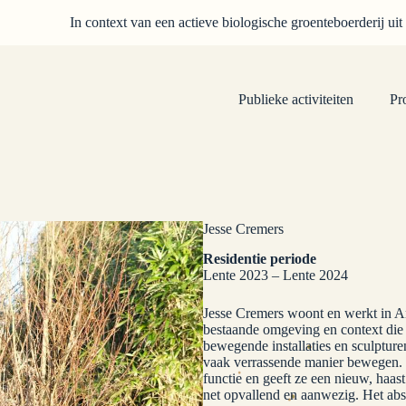
In context van een actieve biologische groenteboerderij uit
Publieke activiteiten
Pr
Jesse Cremers
Residentie periode
Lente 2023 – Lente 2024
Jesse Cremers woont en werkt in An
bestaande omgeving en context die h
bewegende installaties en sculptur
vaak verrassende manier bewegen. 
functie en geeft ze een nieuw, haas
net opvallend en aanwezig. Het abs