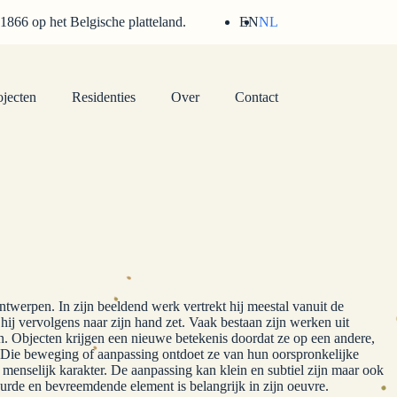
 1866 op het Belgische platteland.
EN
NL
ojecten
Residenties
Over
Contact
twerpen. In zijn beeldend werk vertrekt hij meestal vanuit de
ij vervolgens naar zijn hand zet. Vaak bestaan zijn werken uit
en. Objecten krijgen een nieuwe betekenis doordat ze op een andere,
Die beweging of aanpassing ontdoet ze van hun oorspronkelijke
t menselijk karakter. De aanpassing kan klein en subtiel zijn maar ook
urde en bevreemdende element is belangrijk in zijn oeuvre.