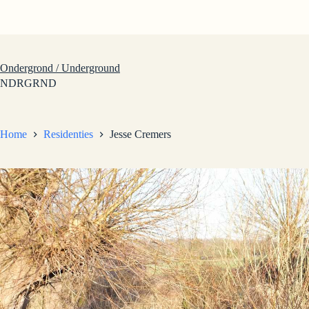
Ga
naar
de
inhoud
Ondergrond / Underground
NDRGRND
Home
Residenties
Jesse Cremers