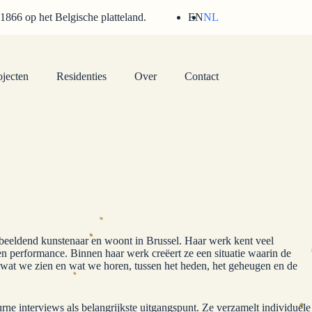
 1866 op het Belgische platteland.
EN
NL
ojecten
Residenties
Over
Contact
s beeldend kunstenaar en woont in Brussel. Haar werk kent veel
en performance. Binnen haar werk creëert ze een situatie waarin de
at we zien en wat we horen, tussen het heden, het geheugen en de
ne interviews als belangrijkste uitgangspunt. Ze verzamelt individuele