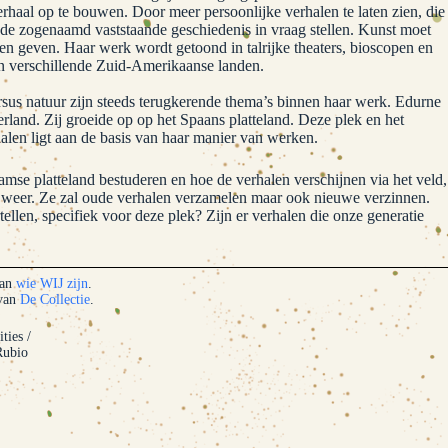
rhaal op te bouwen. Door meer persoonlijke verhalen te laten zien, die
e de zogenaamd vaststaande geschiedenis in vraag stellen. Kunst moet
 geven. Haar werk wordt getoond in talrijke theaters, bioscopen en
en verschillende Zuid-Amerikaanse landen.
sus natuur zijn steeds terugkerende thema’s binnen haar werk. Edurne
erland. Zij groeide op op het Spaans platteland. Deze plek en het
halen ligt aan de basis van haar manier van werken.
aamse platteland bestuderen en hoe de verhalen verschijnen via het veld,
e weer. Ze zal oude verhalen verzamelen maar ook nieuwe verzinnen.
llen, specifiek voor deze plek? Zijn er verhalen die onze generatie
van
wie WIJ zijn
.
 van
De Collectie
.
ties /
Rubio