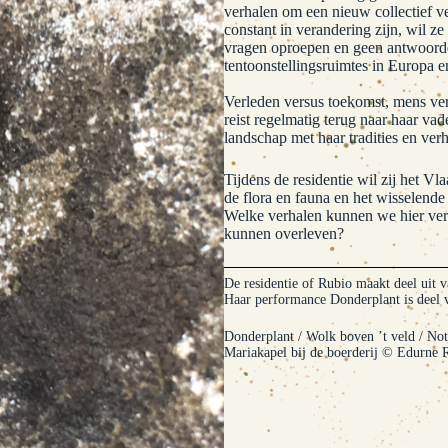
verhalen om een nieuw collectief ve
constant in verandering zijn, wil z
vragen oproepen en geen antwoorden
tentoonstellingsruimtes in Europa 
Verleden versus toekomst, mens ver
reist regelmatig terug naar haar vad
landschap met haar tradities en ver
Tijdens de residentie wil zij het Vl
de flora en fauna en het wisselend
Welke verhalen kunnen we hier verte
kunnen overleven?
De residentie of Rubio maakt deel uit 
Haar performance Donderplant is deel
Donderplant / Wolk boven ’t veld / Noti
Mariakapel bij de boerderij © Edurne 