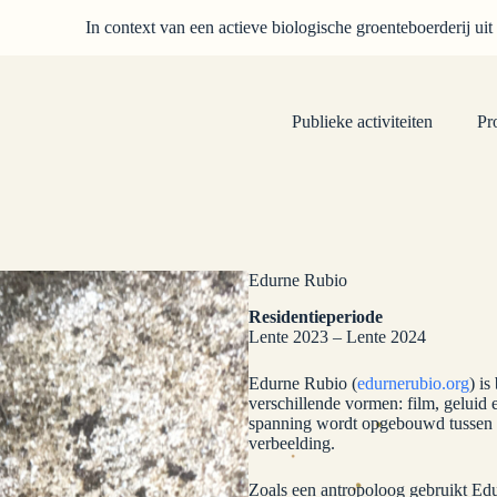
In context van een actieve biologische groenteboerderij uit
Publieke activiteiten
Pr
Edurne Rubio
Residentieperiode
Lente 2023 – Lente 2024
Edurne Rubio (
edurnerubio.org
) i
verschillende vormen: film, geluid 
spanning wordt opgebouwd tussen w
verbeelding.
Zoals een antropoloog gebruikt Edur